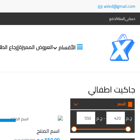
wiled@gmail.com
حسابي
السلة
الدفع
العروض المميزة
إرجاع الط
الأقسام
جاكيت اطفالي
السعر
ج.م
- ج.م
8 %
اسم المنتج