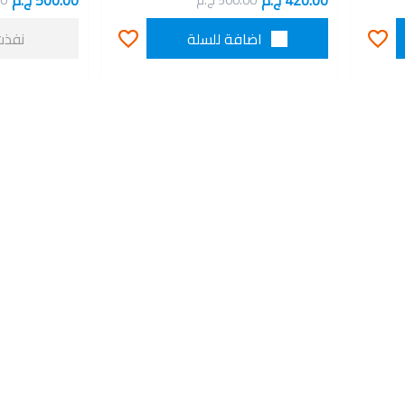
420.00 ج.م
500.00 ج.م
500.00 ج.م
00
اضافة للسلة
نفذت