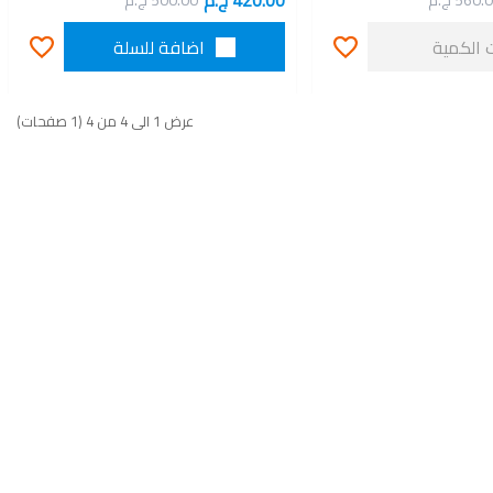
420.00 ج.م
560. ج.م
500.00 ج.م
 الكمية
اضافة للسلة
عرض 1 الى 4 من 4 (1 صفحات)