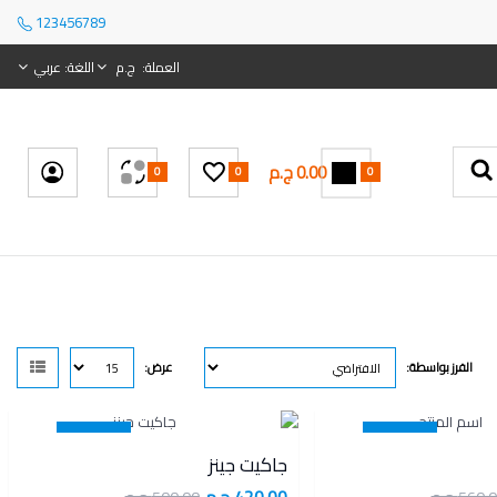
123456789
العملة
:
ج.م
اللغة:
عربي
0.00 ج.م
0
0
0
الفرز بواسطة:
عرض:
16 %
11 %
جاكيت جينز