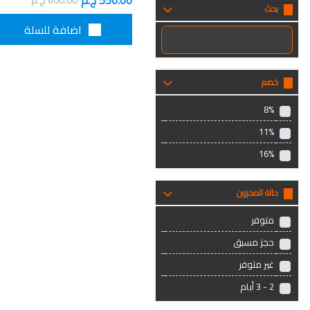
550.00 ج.م
600.00 ج.م
بحث
اضافة للسلة
خصم
8%
11%
16%
حالة المخزون
متوفر
حجز مسبق
غير متوفر
2 - 3 أيام